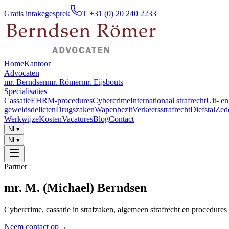
Gratis intakegesprek
T +31 (0) 20 240 2233
Home
Kantoor
Advocaten
mr. Berndsen
mr. Römer
mr. Eijsbouts
Specialisaties
Cassatie
EHRM-procedures
Cybercrime
Internationaal strafrecht
Uit- en
geweldsdelicten
Drugszaken
Wapenbezit
Verkeersstrafrecht
Diefstal
Zed
Werkwijze
Kosten
Vacatures
Blog
Contact
NL
▾
NL
▾
Partner
mr. M. (Michael) Berndsen
Cybercrime, cassatie in strafzaken, algemeen strafrecht en procedu
Neem contact op
→