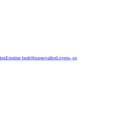
ding
Ernstige bedrijfsongevallen
Levens- en