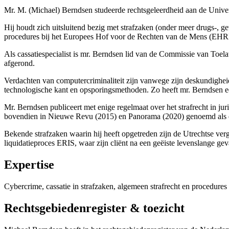
Mr. M. (Michael) Berndsen studeerde rechtsgeleerdheid aan de Univer
Hij houdt zich uitsluitend bezig met strafzaken (onder meer drugs-, 
procedures bij het Europees Hof voor de Rechten van de Mens (EH
Als cassatiespecialist is mr. Berndsen lid van de Commissie van Toelat
afgerond.
Verdachten van computercriminaliteit zijn vanwege zijn deskundigheid 
technologische kant en opsporingsmethoden. Zo heeft mr. Berndsen een
Mr. Berndsen publiceert met enige regelmaat over het strafrecht in jur
bovendien in Nieuwe Revu (2015) en Panorama (2020) genoemd als 
Bekende strafzaken waarin hij heeft opgetreden zijn de Utrechtse ver
liquidatieproces ERIS, waar zijn cliënt na een geëiste levenslange ge
Expertise
Cybercrime, cassatie in strafzaken, algemeen strafrecht en procedu
Rechtsgebiedenregister & toezicht