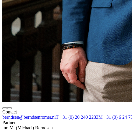
Contact
berndsen@berndsenromer.nl
T +31 (0) 20 240 2233
M
+31 (0) 6 24 7
Partner
mr. M. (Michael) Berndsen