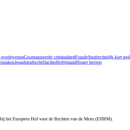
 overlevering
Georganiseerde criminaliteit
Fraude
Strafrechtelijk kort ge
enzaken
Jeugdstrafrecht
Slachtofferbijstand
Hoger beroep
res bij het Europees Hof voor de Rechten van de Mens (EHRM).