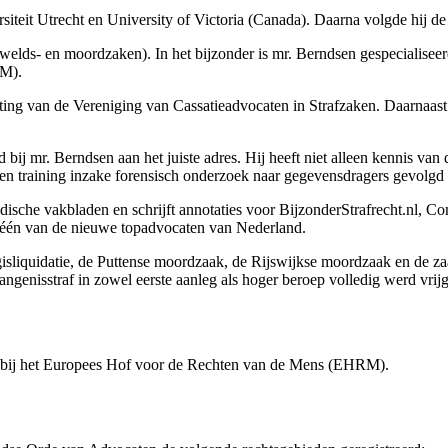
siteit Utrecht en University of Victoria (Canada). Daarna volgde hij d
gewelds- en moordzaken). In het bijzonder is mr. Berndsen gespecialise
RM).
ing van de Vereniging van Cassatieadvocaten in Strafzaken. Daarnaast hee
bij mr. Berndsen aan het juiste adres. Hij heeft niet alleen kennis van
 training inzake forensisch onderzoek naar gegevensdragers gevolgd en
idische vakbladen en schrijft annotaties voor BijzonderStrafrecht.nl, Co
één van de nieuwe topadvocaten van Nederland.
gisliquidatie, de Puttense moordzaak, de Rijswijkse moordzaak en de z
vangenisstraf in zowel eerste aanleg als hoger beroep volledig werd vrij
res bij het Europees Hof voor de Rechten van de Mens (EHRM).