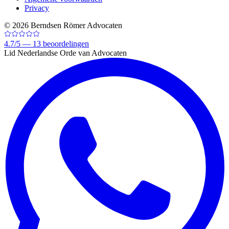
Privacy
©
2026
Berndsen Römer Advocaten
4.7
/
5 —
13
beoordelingen
Lid Nederlandse Orde van Advocaten