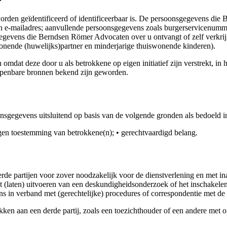
orden geïdentificeerd of identificeerbaar is. De persoonsgegevens di
 e-mailadres; aanvullende persoonsgegevens zoals burgerservicenummer,
egevens die Berndsen Römer Advocaten over u ontvangt of zelf verkri
onende (huwelijks)partner en minderjarige thuiswonende kinderen).
deze door u als betrokkene op eigen initiatief zijn verstrekt, in het
openbare bronnen bekend zijn geworden.
egevens uitsluitend op basis van de volgende gronden als bedoeld in
regen toestemming van betrokkene(n); • gerechtvaardigd belang.
e partijen voor zover noodzakelijk voor de dienstverlening en met in
 (laten) uitvoeren van een deskundigheidsonderzoek of het inschakele
in verband met (gerechtelijke) procedures of correspondentie met de 
 aan een derde partij, zoals een toezichthouder of een andere met ope