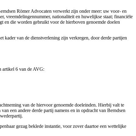
e Berndsen Römer Advocaten verwerkt zijn onder meer: uw voor- en
 vreemdelingennummer, nationaliteit en huwelijkse staat; financiële
jgt en die worden gebruikt voor de hierboven genoemde doelen
 kader van de dienstverlening zijn verkregen, door derde partijen
 artikel 6 van de AVG:
achtneming van de hiervoor genoemde doeleinden. Hierbij valt te
n van een andere derde partij namens en in opdracht van Berndsen
wederpartij.
nbaar gezag beklede instantie, voor zover daartoe een wettelijke