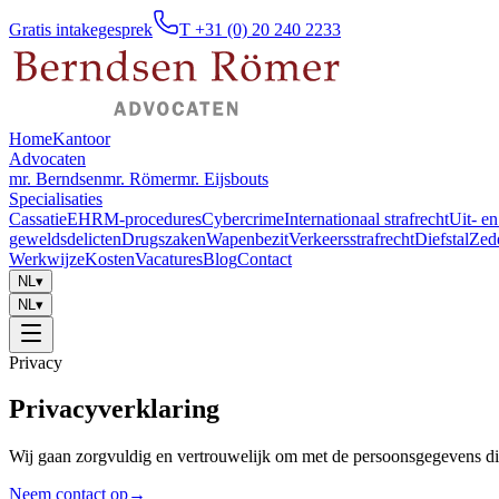
Gratis intakegesprek
T +31 (0) 20 240 2233
Home
Kantoor
Advocaten
mr. Berndsen
mr. Römer
mr. Eijsbouts
Specialisaties
Cassatie
EHRM-procedures
Cybercrime
Internationaal strafrecht
Uit- en
geweldsdelicten
Drugszaken
Wapenbezit
Verkeersstrafrecht
Diefstal
Zed
Werkwijze
Kosten
Vacatures
Blog
Contact
NL
▾
NL
▾
Privacy
Privacyverklaring
Wij gaan zorgvuldig en vertrouwelijk om met de persoonsgegevens di
Neem contact op
→