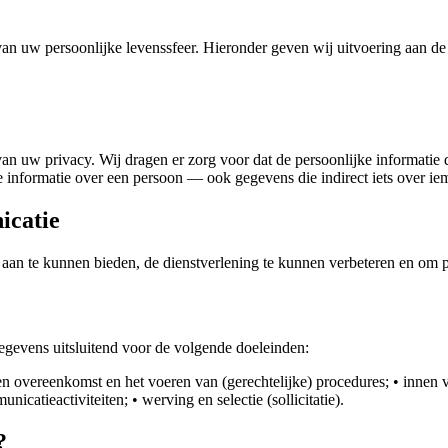
n uw persoonlijke levenssfeer. Hieronder geven wij uitvoering aan de
uw privacy. Wij dragen er zorg voor dat de persoonlijke informatie di
e informatie over een persoon — ook gegevens die indirect iets over i
icatie
n te kunnen bieden, de dienstverlening te kunnen verbeteren en om p
evens uitsluitend voor de volgende doeleinden:
en overeenkomst en het voeren van (gerechtelijke) procedures; • innen v
icatieactiviteiten; • werving en selectie (sollicitatie).
?