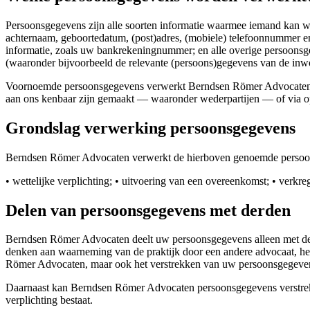
Persoonsgegevens zijn alle soorten informatie waarmee iemand kan w
achternaam, geboortedatum, (post)adres, (mobiele) telefoonnummer en
informatie, zoals uw bankrekeningnummer; en alle overige persoonsg
(waaronder bijvoorbeeld de relevante (persoons)gegevens van de inw
Voornoemde persoonsgegevens verwerkt Berndsen Römer Advocaten omdat 
aan ons kenbaar zijn gemaakt — waaronder wederpartijen — of via 
Grondslag verwerking persoonsgegevens
Berndsen Römer Advocaten verwerkt de hierboven genoemde persoonsg
• wettelijke verplichting; • uitvoering van een overeenkomst; • verk
Delen van persoonsgegevens met derden
Berndsen Römer Advocaten deelt uw persoonsgegevens alleen met derd
denken aan waarneming van de praktijk door een andere advocaat, het
Römer Advocaten, maar ook het verstrekken van uw persoonsgegevens 
Daarnaast kan Berndsen Römer Advocaten persoonsgegevens verstrekken
verplichting bestaat.