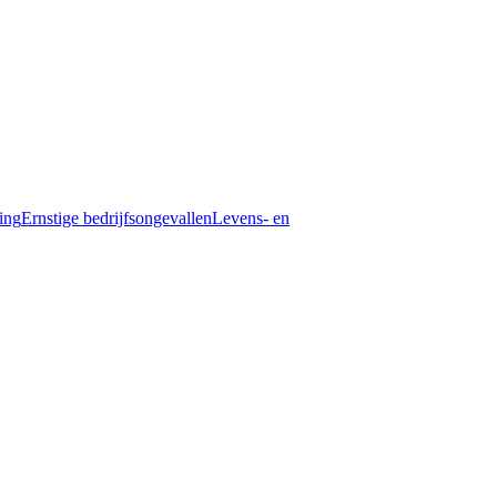
ding
Ernstige bedrijfsongevallen
Levens- en