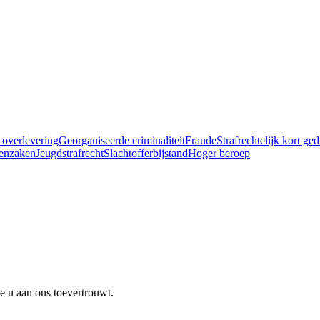
 overlevering
Georganiseerde criminaliteit
Fraude
Strafrechtelijk kort ge
enzaken
Jeugdstrafrecht
Slachtofferbijstand
Hoger beroep
e u aan ons toevertrouwt.