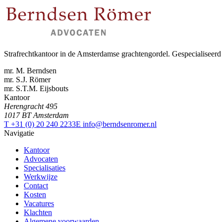
Strafrechtkantoor in de Amsterdamse grachtengordel. Gespecialiseerd 
mr. M. Berndsen
mr. S.J. Römer
mr. S.T.M. Eijsbouts
Kantoor
Herengracht 495
1017 BT Amsterdam
T +31 (0) 20 240 2233
E info@berndsenromer.nl
Navigatie
Kantoor
Advocaten
Specialisaties
Werkwijze
Contact
Kosten
Vacatures
Klachten
Algemene voorwaarden