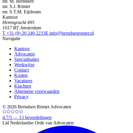
mr. M. Berndsen
mr. S.J. Römer
mr. S.T.M. Eijsbouts
Kantoor
Herengracht 495
1017 BT Amsterdam
T +31 (0) 20 240 2233
E info@berndsenromer.nl
Navigatie
Kantoor
Advocaten
Specialisaties
Werkwijze
Contact
Kosten
Vacatures
Klachten
Algemene voorwaarden
Privacy
©
2026
Berndsen Römer Advocaten
4.7
/
5 —
13
beoordelingen
Lid Nederlandse Orde van Advocaten