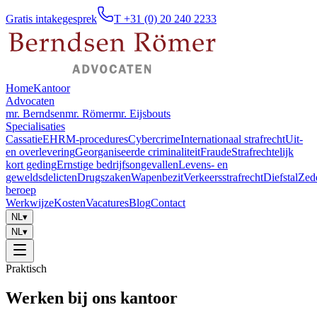
Gratis intakegesprek
T +31 (0) 20 240 2233
Home
Kantoor
Advocaten
mr. Berndsen
mr. Römer
mr. Eijsbouts
Specialisaties
Cassatie
EHRM-procedures
Cybercrime
Internationaal strafrecht
Uit-
en overlevering
Georganiseerde criminaliteit
Fraude
Strafrechtelijk
kort geding
Ernstige bedrijfsongevallen
Levens- en
geweldsdelicten
Drugszaken
Wapenbezit
Verkeersstrafrecht
Diefstal
Zed
beroep
Werkwijze
Kosten
Vacatures
Blog
Contact
NL
▾
NL
▾
Praktisch
Werken bij ons kantoor