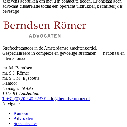
gegevens gebruiken om met u in contact te treden. Er ontstaat geen
advocaat-cliëntrelatie totdat een opdracht uitdrukkelijk schriftelijk is
bevestigd.
Strafrechtkantoor in de Amsterdamse grachtengordel.
Gespecialiseerd in complexe en gevoelige strafzaken — nationaal en
internationaal.
mr. M. Berndsen
mr. S.J. Römer
mr. S.T.M. Eijsbouts
Kantoor
Herengracht 495
1017 BT Amsterdam
T +31 (0) 20 240 2233
E info@berndsenromer.nl
Navigatie
Kantoor
Advocaten
Specialisaties