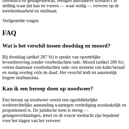
forensisch en getuigenbewijs, brengen alternatieve scenario's in
stelling waar dat kan en voeren — waar nodig — verweer op de
toerekenbaarheid en strafmaat.
Veelgestelde vragen
FAQ
Wat is het verschil tussen doodslag en moord?
Bij doodslag (artikel 287 Sr) is sprake van opzettelijke
levensberoving zonder voorbedachten rade. Moord (artikel 289 Sr)
vereist daarnaast voorbedachten rade: een moment van kalm beraad
en rustig overleg vóór de daad. Het verschil leidt tot aanzienlijk
hogere strafmaxima.
Kan ik een beroep doen op noodweer?
Een beroep op noodweer vereist een ogenblikkelijke
wederrechtelijke aanranding waartegen verdediging noodzakelijk en
proportioneel is. De juridische toets is streng —
getuigenverklaringen, letsel en de exacte toedracht zijn bepalend
voor het slagen van het verweer.