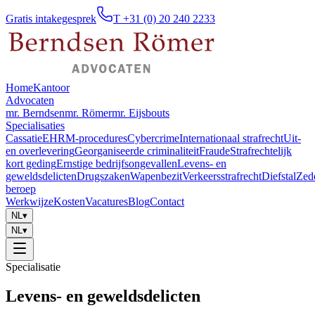
Gratis intakegesprek
T +31 (0) 20 240 2233
Home
Kantoor
Advocaten
mr. Berndsen
mr. Römer
mr. Eijsbouts
Specialisaties
Cassatie
EHRM-procedures
Cybercrime
Internationaal strafrecht
Uit-
en overlevering
Georganiseerde criminaliteit
Fraude
Strafrechtelijk
kort geding
Ernstige bedrijfsongevallen
Levens- en
geweldsdelicten
Drugszaken
Wapenbezit
Verkeersstrafrecht
Diefstal
Zed
beroep
Werkwijze
Kosten
Vacatures
Blog
Contact
NL
▾
NL
▾
Specialisatie
Levens- en geweldsdelicten