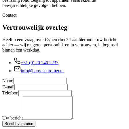
beslissing rond toegang tot apparaten verstrekkende
bewijsrechtelijke gevolgen hebben.
Contact
Vertrouwelijk overleg
Heeft u een vraag over Cybercrime? Laat hieronder uw bericht
achter — wij reageren persoonlijk en in vertrouwen, in beginsel
binnen één werkdag.
+31 (0) 20 240 2233
info@berndsenromer.nl
Naam
E-mail
Telefoon
Uw bericht
Bericht versturen