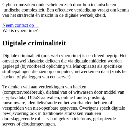
Cybercrimezaken onderscheiden zich door hun technische en
juridische complexiteit. Een effectieve verdediging vraagt om kennis
van het strafrecht én inzicht in de digitale werkelijkheid.
Neem contact op
→
Wat is cybercrime?
Digitale criminaliteit
Digitale criminaliteit (ook wel cybercrime) is een breed begrip. Het
omvat zowel klassieke delicten die via digitale middelen worden
gepleegd (bijvoorbeeld oplichting via Marktplaats) als specifieke
strafbepalingen die zien op computers, netwerken en data (zoals het
hacken of platleggen van een server).
Te denken valt aan verdenkingen van hacken
(computervredebreuk), diefstal van of witwassen door middel van
cryptovaluta, DDoS-aanvallen, online fraude, phishing,
ransomware, identiteitsfraude en het voorhanden hebben of
verspreiden van niet-openbare gegevens. Overigens speelt digitale
bewijsvoering ook in traditionele strafzaken vaak een
doorslaggevende rol — via uitgelezen telefoons, gekopieerde
servers of cloudomgevingen.