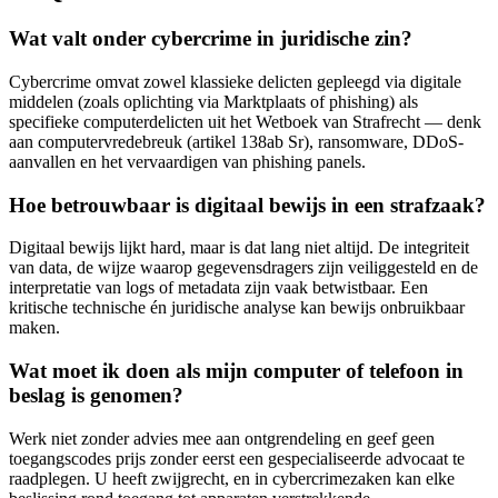
Wat valt onder cybercrime in juridische zin?
Cybercrime omvat zowel klassieke delicten gepleegd via digitale
middelen (zoals oplichting via Marktplaats of phishing) als
specifieke computerdelicten uit het Wetboek van Strafrecht — denk
aan computervredebreuk (artikel 138ab Sr), ransomware, DDoS-
aanvallen en het vervaardigen van phishing panels.
Hoe betrouwbaar is digitaal bewijs in een strafzaak?
Digitaal bewijs lijkt hard, maar is dat lang niet altijd. De integriteit
van data, de wijze waarop gegevensdragers zijn veiliggesteld en de
interpretatie van logs of metadata zijn vaak betwistbaar. Een
kritische technische én juridische analyse kan bewijs onbruikbaar
maken.
Wat moet ik doen als mijn computer of telefoon in
beslag is genomen?
Werk niet zonder advies mee aan ontgrendeling en geef geen
toegangscodes prijs zonder eerst een gespecialiseerde advocaat te
raadplegen. U heeft zwijgrecht, en in cybercrimezaken kan elke