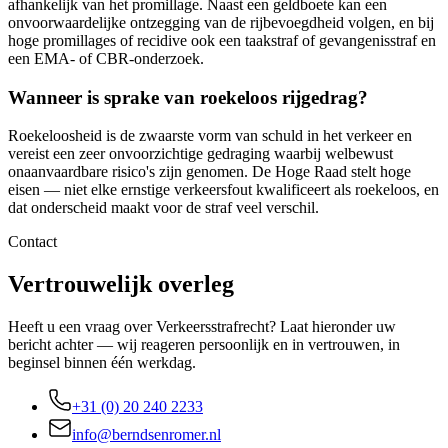
afhankelijk van het promillage. Naast een geldboete kan een
onvoorwaardelijke ontzegging van de rijbevoegdheid volgen, en bij
hoge promillages of recidive ook een taakstraf of gevangenisstraf en
een EMA- of CBR-onderzoek.
Wanneer is sprake van roekeloos rijgedrag?
Roekeloosheid is de zwaarste vorm van schuld in het verkeer en
vereist een zeer onvoorzichtige gedraging waarbij welbewust
onaanvaardbare risico's zijn genomen. De Hoge Raad stelt hoge
eisen — niet elke ernstige verkeersfout kwalificeert als roekeloos, en
dat onderscheid maakt voor de straf veel verschil.
Contact
Vertrouwelijk overleg
Heeft u een vraag over Verkeersstrafrecht? Laat hieronder uw
bericht achter — wij reageren persoonlijk en in vertrouwen, in
beginsel binnen één werkdag.
+31 (0) 20 240 2233
info@berndsenromer.nl