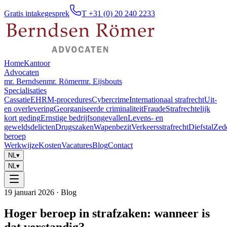
Gratis intakegesprek
T +31 (0) 20 240 2233
Home
Kantoor
Advocaten
mr. Berndsen
mr. Römer
mr. Eijsbouts
Specialisaties
Cassatie
EHRM-procedures
Cybercrime
Internationaal strafrecht
Uit-
en overlevering
Georganiseerde criminaliteit
Fraude
Strafrechtelijk
kort geding
Ernstige bedrijfsongevallen
Levens- en
geweldsdelicten
Drugszaken
Wapenbezit
Verkeersstrafrecht
Diefstal
Zed
beroep
Werkwijze
Kosten
Vacatures
Blog
Contact
NL
▾
NL
▾
19 januari 2026
· Blog
Hoger beroep in strafzaken: wanneer is