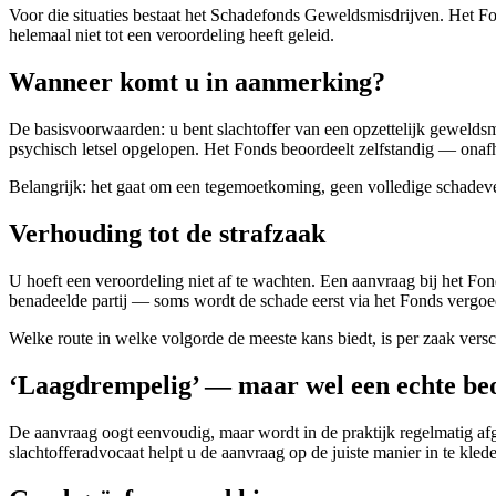
Voor die situaties bestaat het Schadefonds Geweldsmisdrijven. Het Fo
helemaal niet tot een veroordeling heeft geleid.
Wanneer komt u in aanmerking?
De basisvoorwaarden: u bent slachtoffer van een opzettelijk geweldsmi
psychisch letsel opgelopen. Het Fonds beoordeelt zelfstandig — onafha
Belangrijk: het gaat om een tegemoetkoming, geen volledige schadeverg
Verhouding tot de strafzaak
U hoeft een veroordeling niet af te wachten. Een aanvraag bij het Fon
benadeelde partij — soms wordt de schade eerst via het Fonds vergoed 
Welke route in welke volgorde de meeste kans biedt, is per zaak versc
‘Laagdrempelig’ — maar wel een echte be
De aanvraag oogt eenvoudig, maar wordt in de praktijk regelmatig afg
slachtofferadvocaat helpt u de aanvraag op de juiste manier in te kle