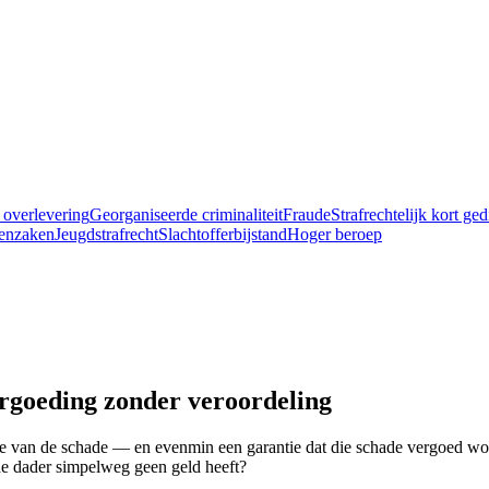
 overlevering
Georganiseerde criminaliteit
Fraude
Strafrechtelijk kort ge
enzaken
Jeugdstrafrecht
Slachtofferbijstand
Hoger beroep
rgoeding zonder veroordeling
inde van de schade — en evenmin een garantie dat die schade vergoed wor
 de dader simpelweg geen geld heeft?