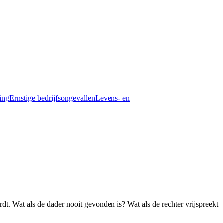
ding
Ernstige bedrijfsongevallen
Levens- en
dt. Wat als de dader nooit gevonden is? Wat als de rechter vrijspreekt