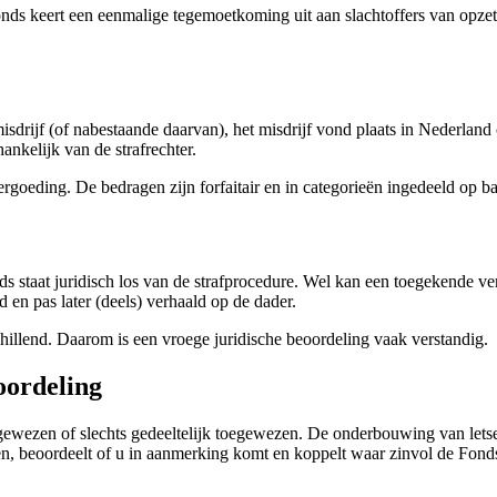
nds keert een eenmalige tegemoetkoming uit aan slachtoffers van opzett
sdrijf (of nabestaande daarvan), het misdrijf vond plaats in Nederland
nkelijk van de strafrechter.
oeding. De bedragen zijn forfaitair en in categorieën ingedeeld op basi
ds staat juridisch los van de strafprocedure. Wel kan een toegekende ve
en pas later (deels) verhaald op de dader.
hillend. Daarom is een vroege juridische beoordeling vaak verstandig.
oordeling
ewezen of slechts gedeeltelijk toegewezen. De onderbouwing van letsel
den, beoordeelt of u in aanmerking komt en koppelt waar zinvol de Fond