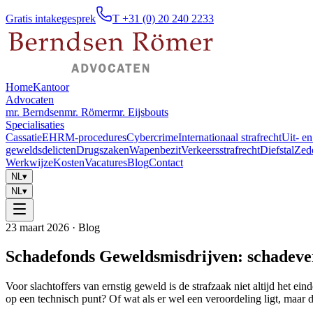
Gratis intakegesprek
T +31 (0) 20 240 2233
Home
Kantoor
Advocaten
mr. Berndsen
mr. Römer
mr. Eijsbouts
Specialisaties
Cassatie
EHRM-procedures
Cybercrime
Internationaal strafrecht
Uit- en
geweldsdelicten
Drugszaken
Wapenbezit
Verkeersstrafrecht
Diefstal
Zed
Werkwijze
Kosten
Vacatures
Blog
Contact
NL
▾
NL
▾
23 maart 2026
· Blog
Schadefonds Geweldsmisdrijven: schadeve
Voor slachtoffers van ernstig geweld is de strafzaak niet altijd het e
op een technisch punt? Of wat als er wel een veroordeling ligt, maar