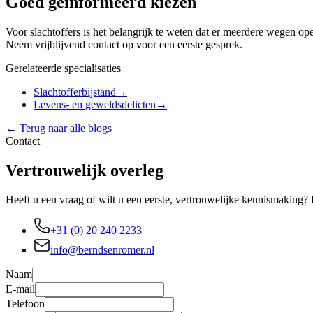
Goed geïnformeerd kiezen
Voor slachtoffers is het belangrijk te weten dat er meerdere wegen o
Neem vrijblijvend contact op voor een eerste gesprek.
Gerelateerde specialisaties
Slachtofferbijstand
→
Levens- en geweldsdelicten
→
← Terug naar alle blogs
Contact
Vertrouwelijk overleg
Heeft u een vraag of wilt u een eerste, vertrouwelijke kennismaking?
+31 (0) 20 240 2233
info@berndsenromer.nl
Naam
E-mail
Telefoon