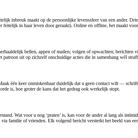
telijk inbreuk maakt op de persoonlijke levenssfeer van een ander. Drie 
feitelijk in haar leven door geraakt). Online en offline, het maakt voor 
 herhaaldelijk bellen, appen of mailen; volgen of opwachten; berichten v
 patroon uit op zichzelf onschuldige acties die in samenhang wél strafb
Maak één keer onmiskenbaar duidelijk dat u geen contact wilt — schriftel
rde is, hoe groter de kans dat het gedrag ook werkelijk stopt.
stand. Wat voor u nog ‘praten’ is, kan voor de ander al lang als intimid
via familie of vrienden. Elk volgend bericht versterkt het beeld van ee