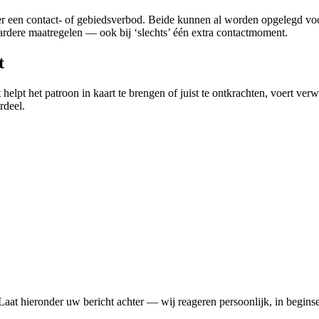
ter een contact- of gebiedsverbod. Beide kunnen al worden opgelegd voor
aardere maatregelen — ook bij ‘slechts’ één extra contactmoment.
t
elpt het patroon in kaart te brengen of juist te ontkrachten, voert ver
rdeel.
 Laat hieronder uw bericht achter — wij reageren persoonlijk, in begin