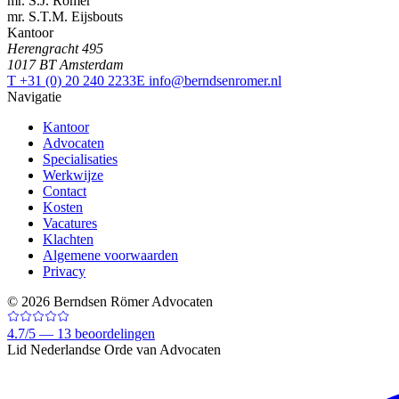
mr. S.J. Römer
mr. S.T.M. Eijsbouts
Kantoor
Herengracht 495
1017 BT Amsterdam
T +31 (0) 20 240 2233
E info@berndsenromer.nl
Navigatie
Kantoor
Advocaten
Specialisaties
Werkwijze
Contact
Kosten
Vacatures
Klachten
Algemene voorwaarden
Privacy
©
2026
Berndsen Römer Advocaten
4.7
/
5 —
13
beoordelingen
Lid Nederlandse Orde van Advocaten