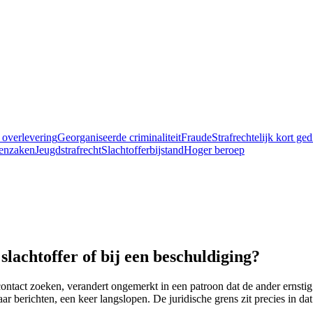
 overlevering
Georganiseerde criminaliteit
Fraude
Strafrechtelijk kort ge
enzaken
Jeugdstrafrecht
Slachtofferbijstand
Hoger beroep
slachtoffer of bij een beschuldiging?
ntact zoeken, verandert ongemerkt in een patroon dat de ander ernstig 
ar berichten, een keer langslopen. De juridische grens zit precies in dat