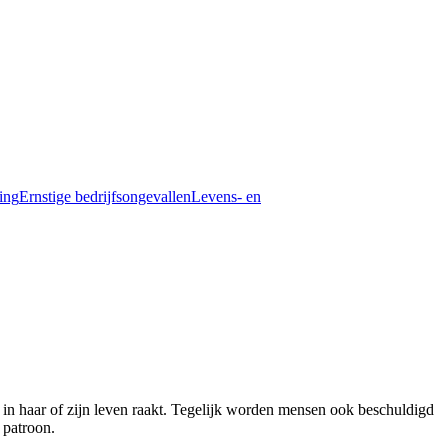
ding
Ernstige bedrijfsongevallen
Levens- en
in haar of zijn leven raakt. Tegelijk worden mensen ook beschuldigd
 patroon.