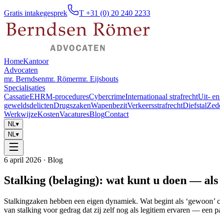
Gratis intakegesprek
T +31 (0) 20 240 2233
Home
Kantoor
Advocaten
mr. Berndsen
mr. Römer
mr. Eijsbouts
Specialisaties
Cassatie
EHRM-procedures
Cybercrime
Internationaal strafrecht
Uit- en
geweldsdelicten
Drugszaken
Wapenbezit
Verkeersstrafrecht
Diefstal
Zed
Werkwijze
Kosten
Vacatures
Blog
Contact
NL
▾
NL
▾
6 april 2026
· Blog
Stalking (belaging): wat kunt u doen — als 
Stalkingzaken hebben een eigen dynamiek. Wat begint als ‘gewoon’ co
van stalking voor gedrag dat zij zelf nog als legitiem ervaren — een pa