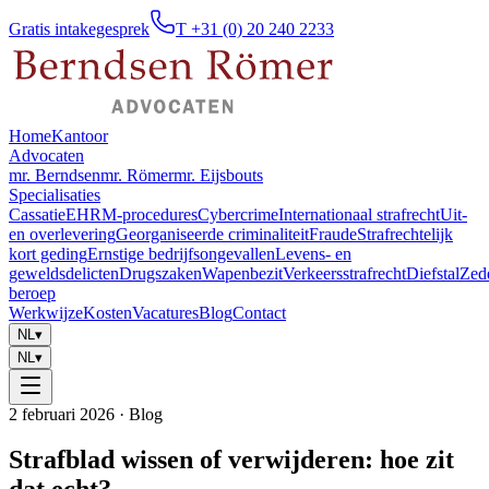
Gratis intakegesprek
T +31 (0) 20 240 2233
Home
Kantoor
Advocaten
mr. Berndsen
mr. Römer
mr. Eijsbouts
Specialisaties
Cassatie
EHRM-procedures
Cybercrime
Internationaal strafrecht
Uit-
en overlevering
Georganiseerde criminaliteit
Fraude
Strafrechtelijk
kort geding
Ernstige bedrijfsongevallen
Levens- en
geweldsdelicten
Drugszaken
Wapenbezit
Verkeersstrafrecht
Diefstal
Zed
beroep
Werkwijze
Kosten
Vacatures
Blog
Contact
NL
▾
NL
▾
2 februari 2026
· Blog
Strafblad wissen of verwijderen: hoe zit