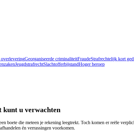
 overlevering
Georganiseerde criminaliteit
Fraude
Strafrechtelijk kort ge
enzaken
Jeugdstrafrecht
Slachtofferbijstand
Hoger beroep
it kunt u verwachten
een boete die meteen je rekening leegtrekt. Toch komen er reële verplic
d afhandelen én verrassingen voorkomen.