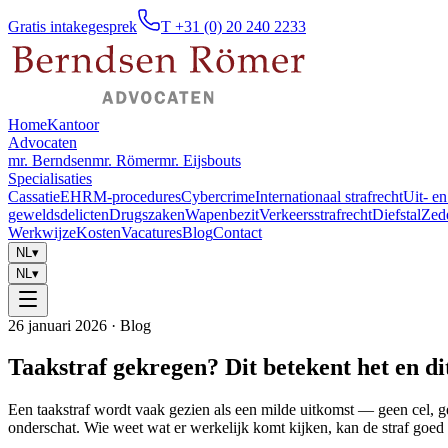
Gratis intakegesprek
T +31 (0) 20 240 2233
Home
Kantoor
Advocaten
mr. Berndsen
mr. Römer
mr. Eijsbouts
Specialisaties
Cassatie
EHRM-procedures
Cybercrime
Internationaal strafrecht
Uit- en
geweldsdelicten
Drugszaken
Wapenbezit
Verkeersstrafrecht
Diefstal
Zed
Werkwijze
Kosten
Vacatures
Blog
Contact
NL
▾
NL
▾
26 januari 2026
· Blog
Taakstraf gekregen? Dit betekent het en d
Een taakstraf wordt vaak gezien als een milde uitkomst — geen cel, g
onderschat. Wie weet wat er werkelijk komt kijken, kan de straf goe