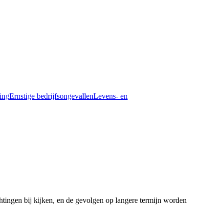
ding
Ernstige bedrijfsongevallen
Levens- en
htingen bij kijken, en de gevolgen op langere termijn worden