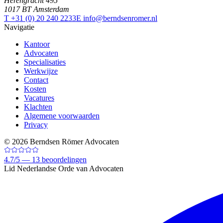
Herengracht 495
1017 BT Amsterdam
T +31 (0) 20 240 2233
E info@berndsenromer.nl
Navigatie
Kantoor
Advocaten
Specialisaties
Werkwijze
Contact
Kosten
Vacatures
Klachten
Algemene voorwaarden
Privacy
©
2026
Berndsen Römer Advocaten
4.7
/
5 —
13
beoordelingen
Lid Nederlandse Orde van Advocaten