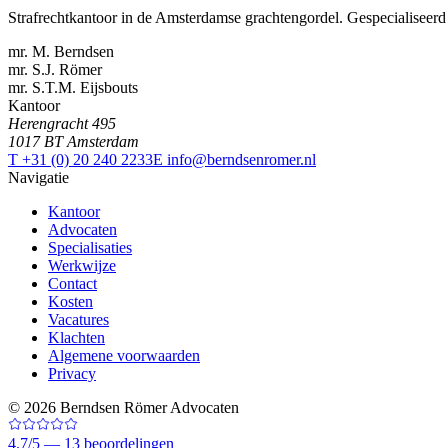
Strafrechtkantoor in de Amsterdamse grachtengordel. Gespecialiseerd 
mr. M. Berndsen
mr. S.J. Römer
mr. S.T.M. Eijsbouts
Kantoor
Herengracht 495
1017 BT Amsterdam
T +31 (0) 20 240 2233
E info@berndsenromer.nl
Navigatie
Kantoor
Advocaten
Specialisaties
Werkwijze
Contact
Kosten
Vacatures
Klachten
Algemene voorwaarden
Privacy
©
2026
Berndsen Römer Advocaten
4.7
/
5 —
13
beoordelingen