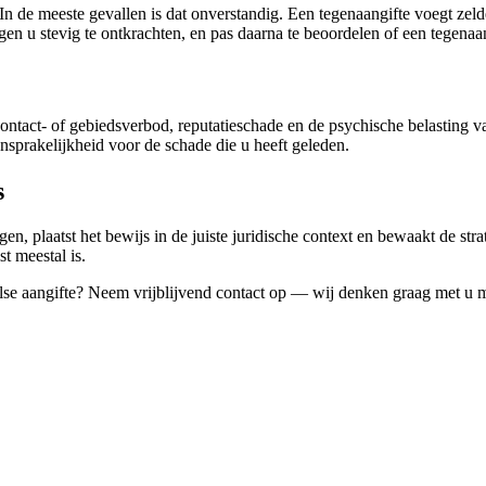
 In de meeste gevallen is dat onverstandig. Een tegenaangifte voegt ze
egen u stevig te ontkrachten, en pas daarna te beoordelen of een tegenaan
 contact- of gebiedsverbod, reputatieschade en de psychische belasting
ansprakelijkheid voor de schade die u heeft geleden.
s
n, plaatst het bewijs in de juiste juridische context en bewaakt de strate
t meestal is.
alse aangifte? Neem vrijblijvend contact op — wij denken graag met u 