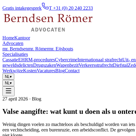
Gratis intakegesprek
T +31 (0) 20 240 2233
Home
Kantoor
Advocaten
mr. Berndsen
mr. Römer
mr. Eijsbouts
Specialisaties
Cassatie
EHRM-procedures
Cybercrime
Internationaal strafrecht
Uit- en
geweldsdelicten
Drugszaken
Wapenbezit
Verkeersstrafrecht
Diefstal
Zed
Werkwijze
Kosten
Vacatures
Blog
Contact
NL
▾
NL
▾
27 april 2026
· Blog
Valse aangifte: wat kunt u doen als u onte
Weinig dingen voelen zo machteloos als beschuldigd worden van iets d
een vechtscheiding, een burenruzie, een arbeidsconflict. De gevolgen 
niet klopte.