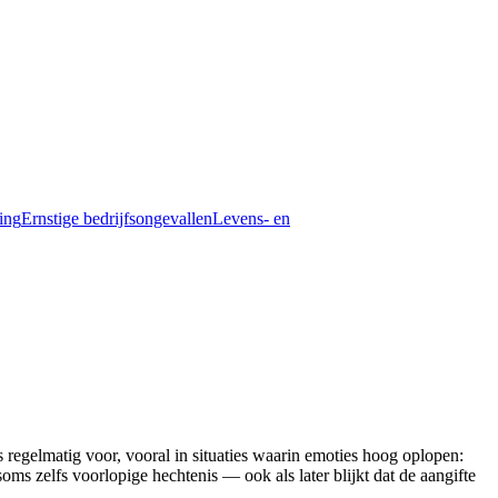
ding
Ernstige bedrijfsongevallen
Levens- en
regelmatig voor, vooral in situaties waarin emoties hoog oplopen:
ms zelfs voorlopige hechtenis — ook als later blijkt dat de aangifte