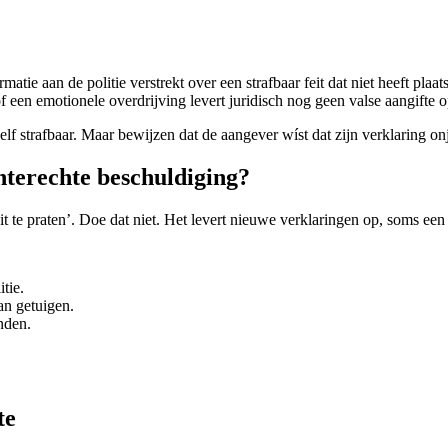
tie aan de politie verstrekt over een strafbaar feit dat niet heeft plaat
f een emotionele overdrijving levert juridisch nog geen valse aangifte o
lf strafbaar. Maar bewijzen dat de aangever wíst dat zijn verklaring onjui
nterechte beschuldiging?
it te praten’. Doe dat niet. Het levert nieuwe verklaringen op, soms ee
tie.
an getuigen.
nden.
te