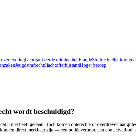
 overlevering
Georganiseerde criminaliteit
Fraude
Strafrechtelijk kort ge
enzaken
Jeugdstrafrecht
Slachtofferbijstand
Hoger beroep
recht wordt beschuldigd?
at u niet heeft gedaan. Toch komen onterechte of overdreven aangiftes 
kunnen direct merkbaar zijn — een politieverhoor, een contactverbod, so