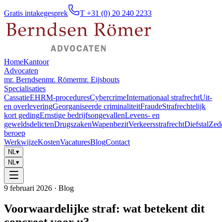
Gratis intakegesprek
T +31 (0) 20 240 2233
Home
Kantoor
Advocaten
mr. Berndsen
mr. Römer
mr. Eijsbouts
Specialisaties
Cassatie
EHRM-procedures
Cybercrime
Internationaal strafrecht
Uit-
en overlevering
Georganiseerde criminaliteit
Fraude
Strafrechtelijk
kort geding
Ernstige bedrijfsongevallen
Levens- en
geweldsdelicten
Drugszaken
Wapenbezit
Verkeersstrafrecht
Diefstal
Zed
beroep
Werkwijze
Kosten
Vacatures
Blog
Contact
NL
▾
NL
▾
9 februari 2026
· Blog
Voorwaardelijke straf: wat betekent dit