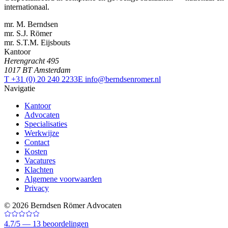
internationaal.
mr. M. Berndsen
mr. S.J. Römer
mr. S.T.M. Eijsbouts
Kantoor
Herengracht 495
1017 BT Amsterdam
T +31 (0) 20 240 2233
E info@berndsenromer.nl
Navigatie
Kantoor
Advocaten
Specialisaties
Werkwijze
Contact
Kosten
Vacatures
Klachten
Algemene voorwaarden
Privacy
©
2026
Berndsen Römer Advocaten
4.7
/
5 —
13
beoordelingen